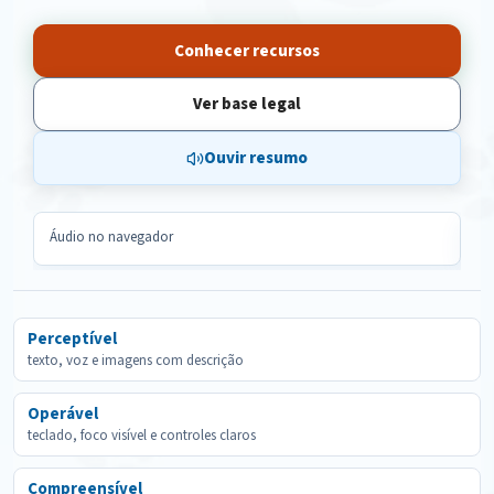
Conhecer recursos
Ver base legal
Ouvir resumo
Áudio no navegador
Le
Perceptível
texto, voz e imagens com descrição
Operável
teclado, foco visível e controles claros
Compreensível